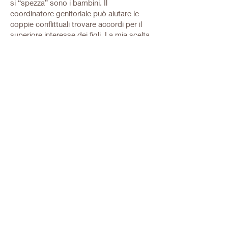
si “spezza” sono i bambini. Il
coordinatore genitoriale può aiutare le
coppie conflittuali trovare accordi per il
superiore interesse dei figli. La mia scelta
di intraprendere questo master è dovuta
anche alla mia volontà di spaziare e avere
conoscenze di in diversi campi per poter
avere le competenze giuste per affrontare
le diverse situazioni lavorative che mi
Accadono tutti i giorni.
info@incoge.it
+39 391 333 1283
info@incoge.it
+39 391 333 1283
Via Raffaello Sanzio, 8
- Milano