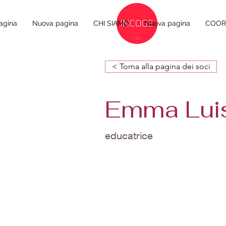
agina
Nuova pagina
CHI SIAMO
Nuova pagina
COORD
< Torna alla pagina dei soci
Emma Lui
educatrice