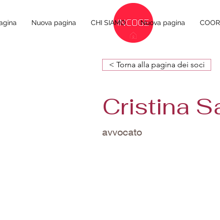
agina
Nuova pagina
CHI SIAMO
Nuova pagina
COORD
< Torna alla pagina dei soci
Cristina S
avvocato