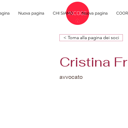
agina
Nuova pagina
CHI SIAMO
Nuova pagina
COORD
< Torna alla pagina dei soci
Cristina F
avvocato