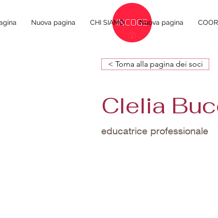
agina
Nuova pagina
CHI SIAMO
Nuova pagina
COORD
< Torna alla pagina dei soci
Clelia Buc
educatrice professionale