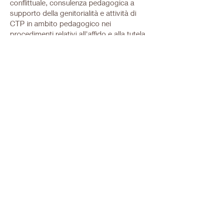
conflittuale, consulenza pedagogica a
supporto della genitorialità e attività di
CTP in ambito pedagogico nei
procedimenti relativi all'affido e alla tutela
minori.
Sono autrice della collana "DSA per
genitori" — quattro guide pratiche per
famiglie con figli con disturbi
dell'apprendimento e ADHD, disponibili
su Amazon.
info@incoge.it
+39 391 333 1283
info@incoge.it
+39 391 333 1283
Via Raffaello Sanzio, 8
- Milano