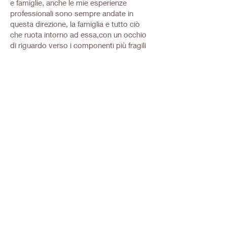
e famiglie, anche le mie esperienze
professionali sono sempre andate in
questa direzione, la famiglia e tutto ciò
che ruota intorno ad essa,con un occhio
di riguardo verso i componenti più fragili
del nucleo, in particolare i minori.
Finora ho esercitato la mia professione di
assistente sociale a Roma, dal prossimo
mese di dicembre inizierò una nuova
collaborazione a Milano,anche se
manterrò i contatti con Roma per quanto
possibile.
info@incoge.it
+39 391 333 1283
info@incoge.it
+39 391 333 1283