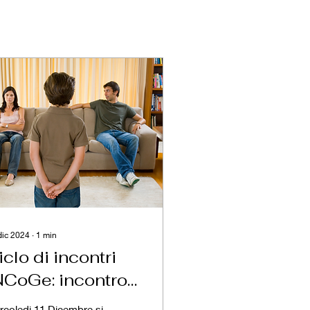
dic 2024
∙
1
min
iclo di incontri
NCoGe: incontro
1/12/2024
rcoledi 11 Dicembre si