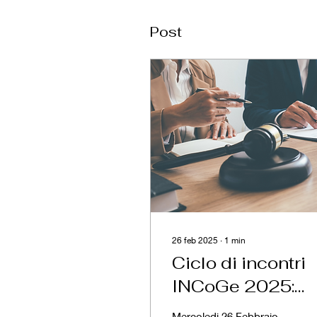
Post
26 feb 2025
∙
1
min
Ciclo di incontri
INCoGe 2025:
incontro
Mercoledi 26 Febbraio