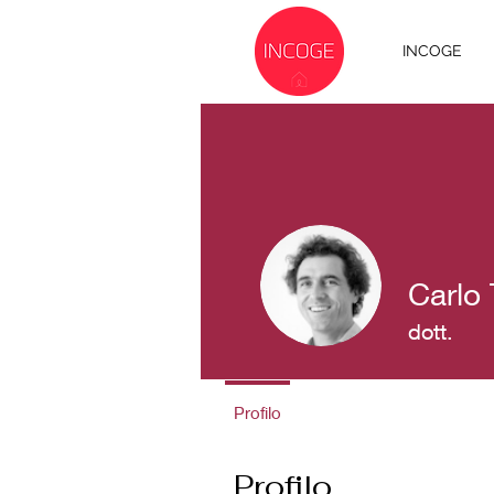
INCOGE
Carlo 
dott.
Profilo
Profilo