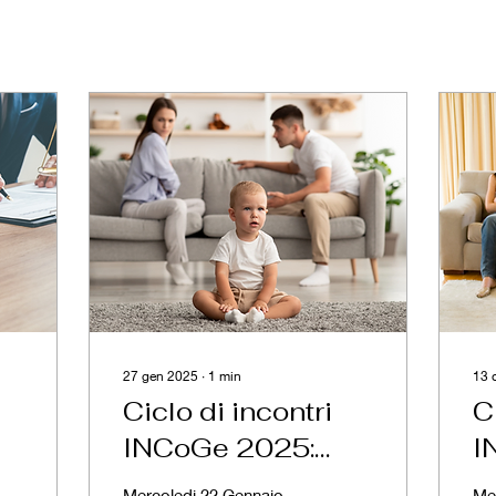
27 gen 2025
∙
1
min
13 
Ciclo di incontri
C
INCoGe 2025:
I
incontro
1
Mercoledi 22 Gennaio
Me