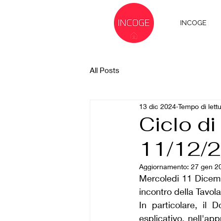
INCOGE
All Posts
13 dic 2024
Tempo di lett
Ciclo di
11/12/
Aggiornamento:
27 gen 2
Mercoledi 11 Dicembr
incontro della Tavol
In particolare, 
il D
esplicativo, nell'app